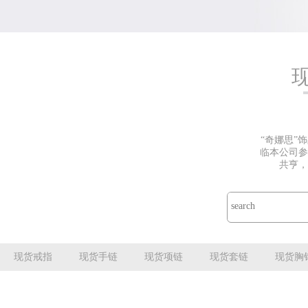
“奇娜思”
临本公司参
共亨，
现货戒指
现货手链
现货项链
现货套链
现货胸